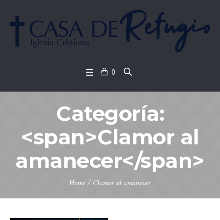
0
Categoría:
<span>Clamor al
amanecer</span>
Home
/
Clamor al amanecer